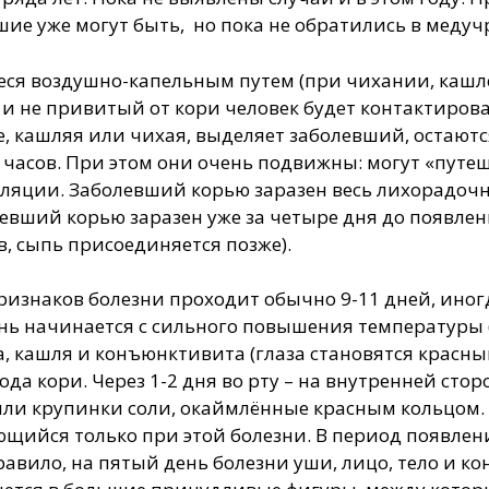
вшие уже могут быть, но пока не обратились в меду
ся воздушно-капельным путем (при чихании, кашле
и не привитый от кори человек будет контактироват
, кашляя или чихая, выделяет заболевший, остаютс
часов. При этом они очень подвижны: могут «путеш
иляции. Заболевший корью заразен весь лихорадоч
болевший корью заразен уже за четыре дня до появлен
, сыпь присоединяется позже).
изнаков болезни проходит обычно 9-11 дней, иногд
знь начинается с сильного повышения температуры (
 кашля и конъюнктивита (глаза становятся красным
 кори. Через 1-2 дня во рту – на внутренней сторо
или крупинки соли, окаймлённые красным кольцом.
щийся только при этой болезни. В период появлен
 правило, на пятый день болезни уши, лицо, тело и