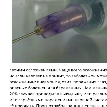
своими осложнениями. Чаще всего осложнения 
но если человек не привит, то заболеть он мож
осложнений: пневмония, отит, 
опасных болезней для беременных. Чем меньше
20% случаев приводит к выкидышу или различ
или серьёзными поражениями нервной систем
её прервать. Прогноз заболевания, перенесённо