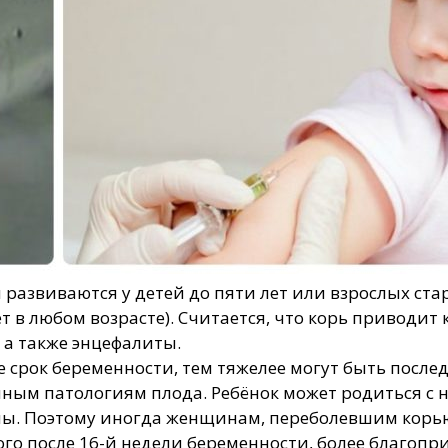
развиваются у детей до пяти лет или взрослых стар
ет в любом возрасте). Считается, что корь приводи
поражения глаз, а также энцефали
 срок беременности, тем тяжелее могут быть после
ным патологиям плода. Ребёнок может родиться с 
ы. Поэтому иногда женщинам, переболевшим корью
го после 16-й недели беременности, более благоприя