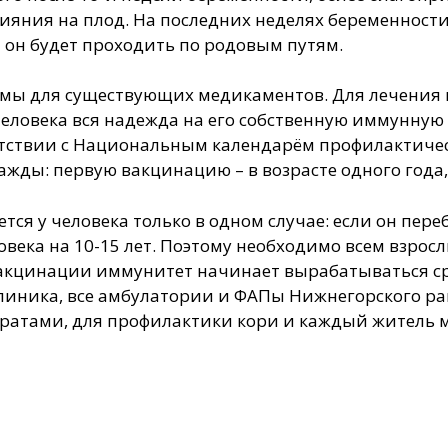
лияния на плод. На последних неделях беременности 
 он будет проходить по родовым путям.
имы для существующих медикаментов. Для лечения к
еловека вся надежда на его собственную иммунную 
ветствии с Национальным календарём профилактич
ы: первую вакцинацию – в возрасте одного года, в
я у человека только в одном случае: если он переб
ека на 10-15 лет. Поэтому необходимо всем взрос
вакцинации иммунитет начинает вырабатываться сра
, все амбулатории и ФАПы Нижнегорского райо
атами, для профилактики кори и каждый житель 