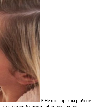
В Нижнегорском районе
 При этом инкубационный период кори