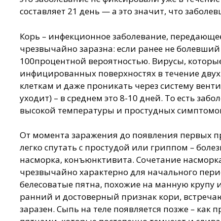
составляет 21 день — а это значит, что заболе
Корь – инфекционное заболевание, передающее
чрезвычайно заразна: если ранее не болевший 
100процентной вероятностью. Вирусы, которые
инфицированных поверхностях в течение двух 
клеткам и даже проникать через систему вент
уходит) – в среднем это 8-10 дней. То есть за
высокой температуры и простудных симптомов
От момента заражения до появления первых пр
легко спутать с простудой или гриппом – боле
насморка, конъюнктивита. Сочетание насморка,
чрезвычайно характерно для начального периода
белесоватые пятна, похожие на манную крупу 
ранний и достоверный признак кори, встречаю
заразен. Сыпь на теле появляется позже – как