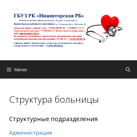
Перейти
к
содержимому
Меню
Структура больницы
Структурные подразделения
Администрация