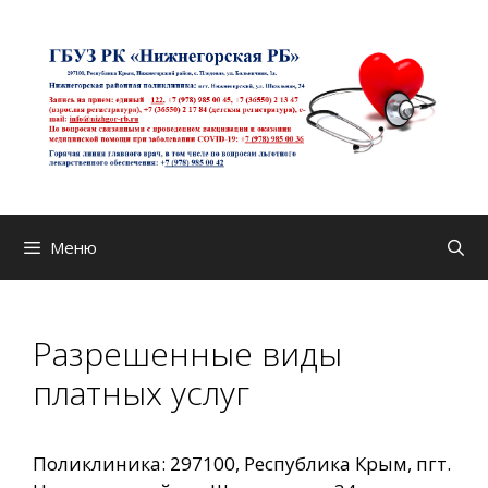
Перейти
к
содержимому
Меню
Разрешенные виды
платных услуг
Поликлиника: 297100, Республика Крым, пгт.