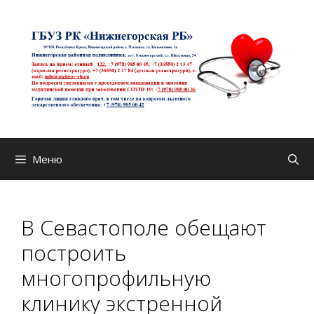
Перейти
к
содержимому
Меню
В Севастополе обещают
построить
многопрофильную
клинику экстренной